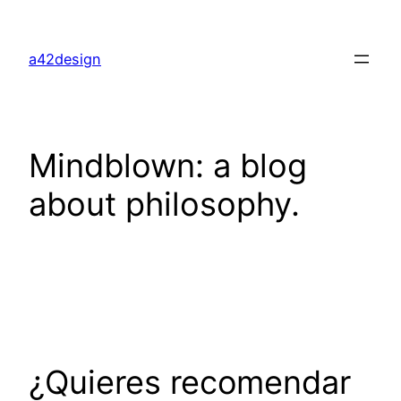
Saltar
al
a42design
contenido
Mindblown: a blog
about philosophy.
¿Quieres recomendar